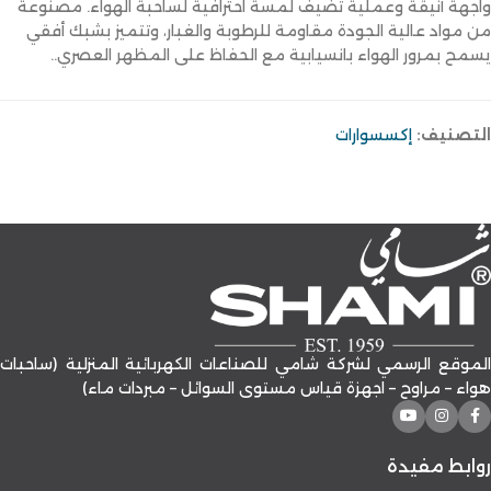
واجهة أنيقة وعملية تضيف لمسة احترافية لساحبة الهواء. مصنوعة
من مواد عالية الجودة مقاومة للرطوبة والغبار، وتتميز بشبك أفقي
يسمح بمرور الهواء بانسيابية مع الحفاظ على المظهر العصري..
التصنيف:
إكسسوارات
الموقع الرسمي لشركة شامي للصناعات الكهربائية المنزلية (ساحبات
هواء – مراوح – اجهزة قياس مستوى السوائل – مبردات ماء)
روابط مفيدة