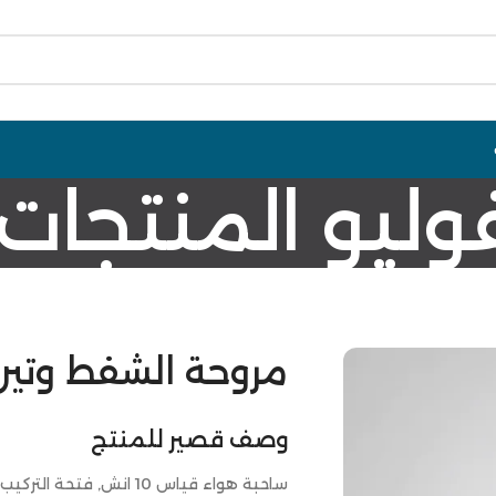
فوليو المنتجات
مروحة الشفط وتين 10 - (32س
وصف قصير للمنتج
ساحبة هواء قياس 10 انش, فتحة التركيب دائرية قياس 32 سم