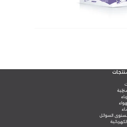
نتجات
ت
نزلية
باء
هواء
اء
توى السوائل
لكهربائية