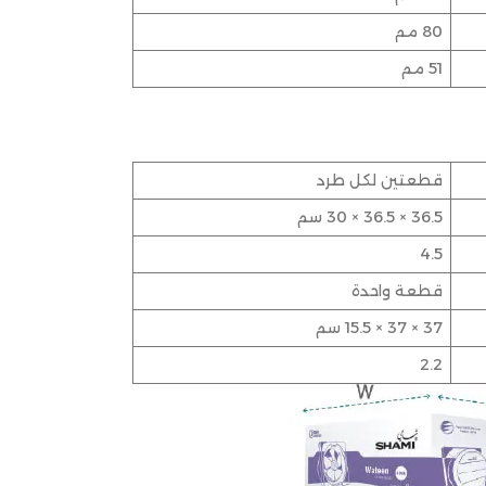
80 مم
51 مم
قطعتين لكل طرد
36.5 × 36.5 × 30 سم
4.5
قطعة واحدة
37 × 37 × 15.5 سم
2.2