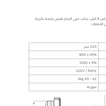
ساحبة الهواء وتين من شامي متوفرة بقياس 8 انش، تركب على الجدار ضمن فتحة دائرية،
 الحشرات.
320 مم
10% ± 900
5% ± 1200
220V / 50Hz
42 – 45 واط
سورية