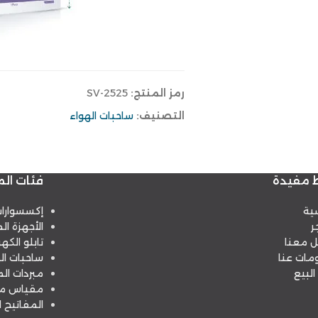
رمز المنتج:
SV-2525
التصنيف:
ساحبات الهواء
ط مفيدة
فئات الم
سية
إكسسوارا
ر
الأجهزة الم
ل معنا
تابلو الكهر
مات عنا
ساحبات ال
البيع
مبردات الم
مقياس مس
المفاتيح ا