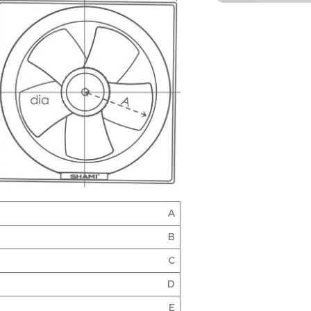
A
B
C
D
E