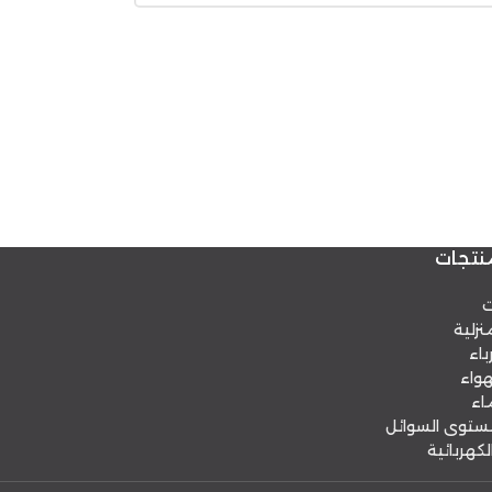
نتجات
ت
نزلية
باء
هواء
اء
توى السوائل
لكهربائية