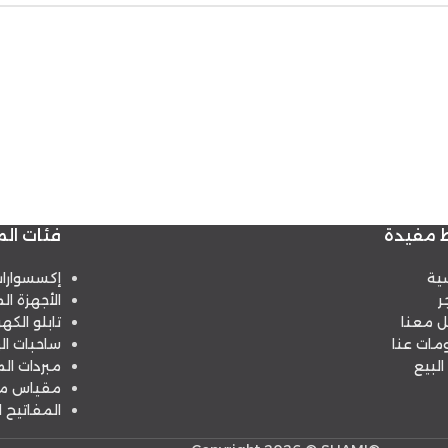
ط مفيدة
فئات الم
سية
إكسسوارا
ر
الأجهزة الم
ل معنا
تابلو الكهر
مات عنا
ساحبات ال
البيع
مبردات الم
مقياس مس
المفاتيح ا