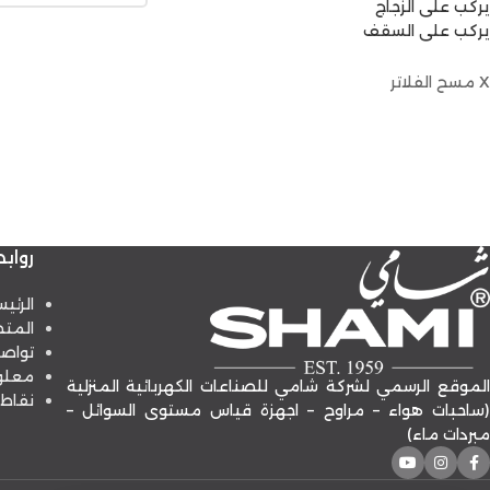
يركب على الزجاج
يركب على السقف
X
مسح الفلاتر
رواب
الرئي
المتج
تواص
معلو
الموقع الرسمي لشركة شامي للصناعات الكهربائية المنزلية
نقاط 
(ساحبات هواء – مراوح – اجهزة قياس مستوى السوائل –
مبردات ماء)